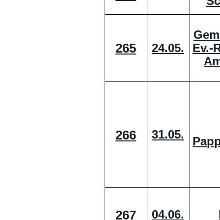
S
Geme
265
Ev.-
24.05.
Am
266
31.05.
Pap
267
04.06.