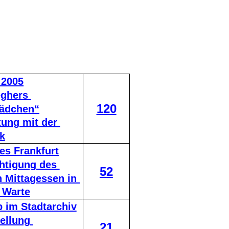
 2005
ghers 
120
Mädchen“
ung mit der 
k
es Frankfurt
htigung des 
52
Mittagessen in 
 Warte
 im Stadtarchiv
ellung 
21