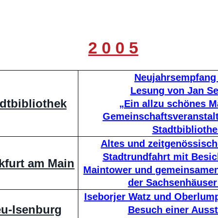
2 0 0 5
Neujahrsempfang
Lesung von Jan Se
dtbibliothek
„Ein allzu schönes 
Gemeinschaftsveranstalt
Stadtbibliothe
Altes und zeitgenössisch
Stadtrundfahrt mit Besic
kfurt am Main
Maintower und gemeinsamen 
der Sachsenhäuser
Iseborjer Watz und Oberlump
u-Isenburg
Besuch einer Ausst