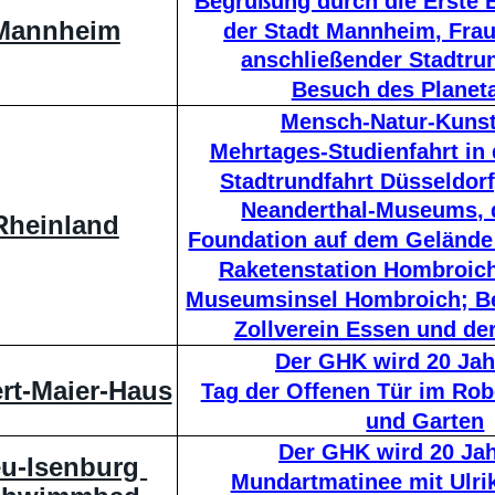
Begrüßung durch die Erste 
Mannheim
der Stadt Mannheim, Frau 
anschließender Stadtrun
Besuch des Planet
Mensch-Natur-Kunst
Mehrtages-Studienfahrt in
Stadtrundfahrt Düsseldorf
Neanderthal-Museums, 
Rheinland
Foundation auf dem Gelände
Raketenstation Hombroich
Museumsinsel Hombroich; Be
Zollverein Essen und der
Der GHK wird 20 Jah
rt-Maier-Haus
Tag der Offenen Tür im Rob
und Garten
Der GHK wird 20 Jah
u-Isenburg 
Mundartmatinee mit Ulri