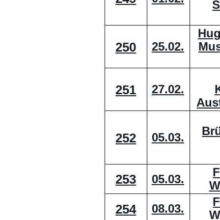
S
Hug
250
Mus
25.02.
251
27.02.
Aus
Br
252
05.03.
F
253
05.03.
W
F
254
08.03.
W