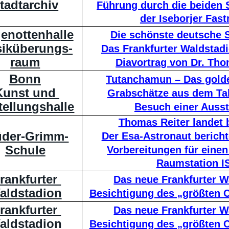
tadtarchiv
Führung durch die beiden 
der Iseborjer Fast
enottenhalle
Die schönste deutsche 
iküberungs-
Das Frankfurter Waldstad
raum
Diavortrag von Dr. Th
Bonn
Tutanchamun – Das golde
Kunst und 
Grabschätze aus dem Tal
tellungshalle
Besuch einer Ausst
Thomas Reiter landet
üder-Grimm-
Der Esa-Astronaut bericht
Schule
Vorbereitungen für einen
Raumstation I
rankfurter 
Das neue Frankfurter W
aldstadion
Besichtigung des „größten C
rankfurter 
Das neue Frankfurter W
aldstadion
Besichtigung des „größten C