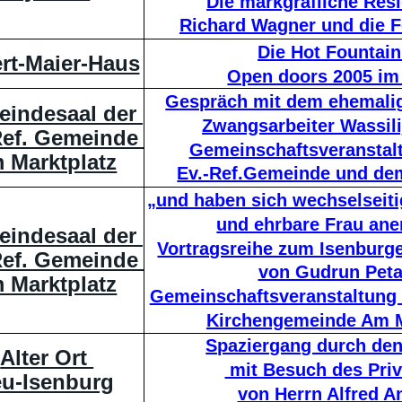
Die markgräfliche Res
Richard Wagner und die F
Die Hot Fountain
rt-Maier-Haus
Open doors 2005 im
Gespräch mit dem ehemalig
indesaal der 
Zwangsarbeiter Wassili
Ref. Gemeinde 
Gemeinschaftsveranstalt
 Marktplatz
Ev.-Ref.Gemeinde und dem
„und haben sich wechselseit
und ehrbare Frau ane
indesaal der 
Vortragsreihe zum Isenburg
Ref. Gemeinde 
von Gudrun Pet
 Marktplatz
Gemeinschaftsveranstaltung m
Kirchengemeinde Am M
Spaziergang durch den
Alter Ort 
 mit Besuch des Priv
u-Isenburg
von Herrn Alfred A