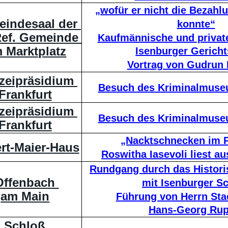
„wofür er nicht die Bezah
indesaal der 
konnte“
Ref. Gemeinde 
Kaufmännische und privat
 Marktplatz
Isenburger Gerich
Vortrag von Gudrun 
zeipräsidium 
Besuch des Kriminalmuse
Frankfurt
zeipräsidium 
Besuch des Kriminalmuse
Frankfurt
„Nacktschnecken im 
rt-Maier-Haus
Roswitha Iasevoli liest a
Rundgang durch das Histori
Offenbach 
mit Isenburger S
am Main
Führung von Herrn Stad
Hans-Georg Rup
Schloß 