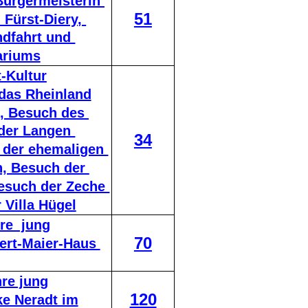
Bürgermeisterin 
51
Fürst-Diery, 
dfahrt und 
ariums
-Kultur
 das Rheinland
, Besuch des 
der Langen 
34
 der ehemaligen 
, Besuch der 
such der Zeche 
 Villa Hügel
re  jung
70
ert-Maier-Haus 
re jung
120
ke Neradt im