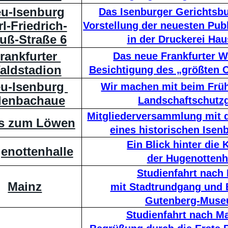
u-Isenburg
Das Isenburger Gerichtsb
l-Friedrich-
Vorstellung der neuesten Pub
uß-Straße 6
in der Druckerei Hau
rankfurter 
Das neue Frankfurter W
aldstadion
Besichtigung des „größten C
u-Isenburg 
Wir machen mit beim Früh
lenbachaue
Landschaftschutzg
Mitgliederversammlung mit d
s zum Löwen
eines historischen Isen
Ein Blick hinter die 
enottenhalle
der Hugenottenh
Studienfahrt nach
Mainz
mit Stadtrundgang und 
Gutenberg-Mus
Studienfahrt nach 