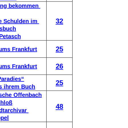
lung bekommen 
32
e Schulden im 
tsbuch
Petasch
25
ums Frankfurt
26
ums Frankfurt
Paradies“
25
us ihrem Buch
sche Offenbach
chloß
48
tarchivar 
pel