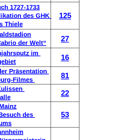
uch 1727-1733
125
likation des GHK 
s Thiele
aldstadion
27
abrio der Welt“
jahrsputz im 
16
ebiet
er Präsentation 
81
burg-Filmes 
Kulissen 
22
alle
 Mainz
53
Besuch des 
eums
Mannheim