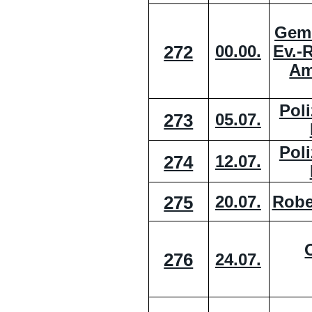
Geme
272
Ev.-
00.00.
Am
Poli
273
05.07.
Poli
274
12.07.
275
20.07.
Robe
276
24.07.