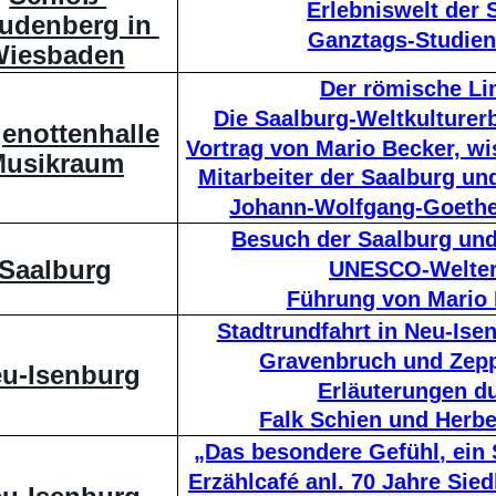
Erlebniswelt der 
udenberg in 
Ganztags-Studien
iesbaden
Der römische L
Die Saalburg-Weltkulturer
enottenhalle
Vortrag von Mario Becker, wi
usikraum
Mitarbeiter der Saalburg un
Johann-Wolfgang-Goethe-
Besuch der Saalburg und
Saalburg
UNESCO-Welte
Führung von Mario
Stadtrundfahrt in Neu-Isen
Gravenbruch und Zep
u-Isenburg
Erläuterungen d
Falk Schien und Herbe
„Das besondere Gefühl, ein 
Erzählcafé anl. 70 Jahre Sie