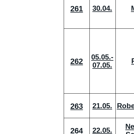
261
30.04.
05.05.-
262
07.05.
263
21.05.
Robe
Ne
264
22.05.