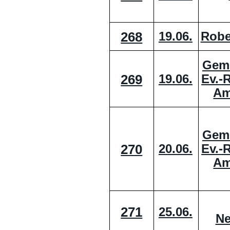
268
19.06.
Robe
Geme
269
Ev.-
19.06.
Am
Geme
270
Ev.-
20.06.
Am
271
25.06.
Ne