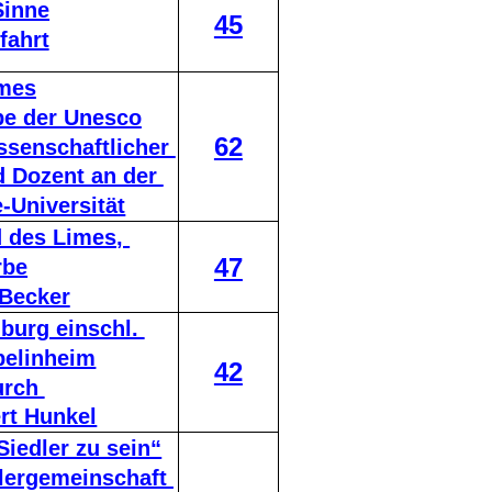
Sinne
45
fahrt
imes
be der Unesco
62
ssenschaftlicher 
d Dozent an der 
Universität
 des Limes, 
47
rbe
 Becker
burg einschl. 
pelinheim
42
urch 
rt Hunkel
Siedler zu sein“
dlergemeinschaft 