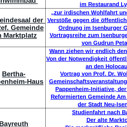
chwimmbad 
im Restaurand Ly
„zur irdischen Wohlfahrt u
indesaal der 
Verstöße gegen die öffentlich
Ref. Gemeinde
Ordnung im Isenburger 
 Marktplatz
Vortragsreihe zum Isenburg
von Gudrun Pet
Wann ziehen wir endlich den
Von der Notwendigkeit öffentl
an den Holocau
Bertha-
Vortrag von Prof. Dr. W
penheim-Haus
Gemeinschaftsveranstaltung 
Pappenheim-Initiative, de
Reformierten Gemeinde Am 
der Stadt Neu-Ise
Studienfahrt nach B
Der alte Markto
Bayreuth