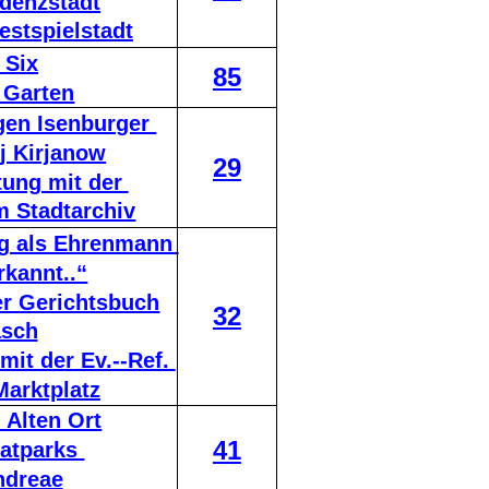
idenzstadt
estspielstadt
 Six
85
 Garten
en Isenburger 
j Kirjanow
29
ung mit der 
 Stadtarchiv
ig als Ehrenmann 
rkannt..“
er Gerichtsbuch
32
asch
it der Ev.--Ref. 
arktplatz
 Alten Ort
41
atparks 
ndreae