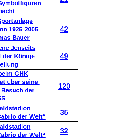
Symbolfiguren 
nacht
Sportanlage
42
ion 1925-2005
omas Bauer
ne Jenseits
49
 der Könige
ellung
 beim GHK
et über seine 
120
 Besuch der 
SS
aldstadion
35
abrio der Welt“
aldstadion
32
abrio der Welt“