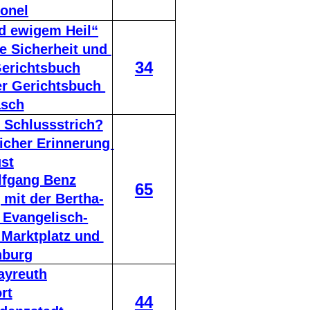
onel
nd ewigem Heil“
e Sicherheit und 
34
Gerichtsbuch
er Gerichtsbuch 
asch
 Schlussstrich?
icher Erinnerung 
st
olfgang Benz
65
mit der Bertha-
r Evangelisch-
Marktplatz und 
nburg
ayreuth
rt
44